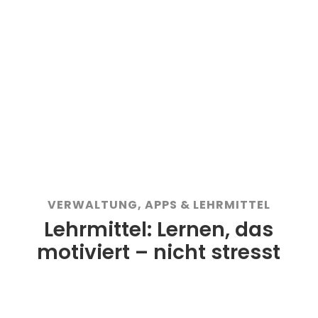
Alle Rechnungen und Dokumente
digital
Immer den Ausbildungsstand im
Blick
Auf iOS und Android
VERWALTUNG, APPS & LEHRMITTEL
Lehrmittel: Lernen, das
motiviert – nicht stresst