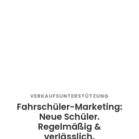
Keine neuen Termine buchbar bei
negativem Saldo
Durchschnittlich unter 1%
Außenstände
Auf Wunsch: Übergabe ans Inkasso
per Klick
VERKAUFSUNTERSTÜTZUNG
Fahrschüler-Marketing:
Neue Schüler.
Regelmäßig &
verlässlich.