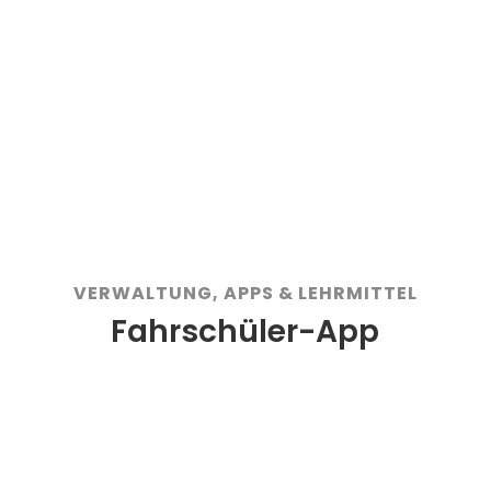
Mehr Zeit für Schüler
Für Smartphones und Tablet
optimiert
Auf iOS und Android
VERWALTUNG, APPS & LEHRMITTEL
Fahrschüler-App