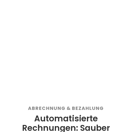
Schüler, Fahrlehrer und Büro
Offizielle Prüfungsfragen von TÜV /
DEKRA (inkl. Aktualisierungen)
Prüfungssimulation im offiziellen
"TÜV-Look"
Alle Klassen (A, B, C und D) in 14
Sprachen verfügbar
4,7 von 5 Sternen im App Store
ABRECHNUNG & BEZAHLUNG
Automatisierte
Rechnungen: Sauber